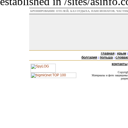
established in /sites/asinfo
БРОНИРОВАНИЕ ОТЕЛЕЙ, БАЗ ОТДЫХА, ПАНСИОНАТОВ, ЧАСТ
главная
крым
|
болгария
польша
словак
|
|
контакты
Copyrig
Материалы и фото защищены а
разре