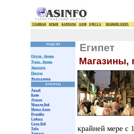
ТУРИСТИЧЕСКИЙ ПОРТАЛ
ГЛАВНАЯ
КРЫМ
КАРПАТЫ
АЗОВ
ОДЕССА
ШАЦКИЕ ОЗЕРА
Египет
РАЗДЕЛЫ
Отели - бронь
Магазины, 
Туры - бронь
Заказать
Погода
Фотогалерея
КУРОРТЫ
Дахаб
Каир
Луксор
Макади Бей
Марса Алам
Нувейба
Сафага
Сома Бей
крайней мере с 1
Таба
Хургада