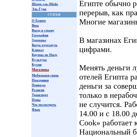
Египте обычно 
Шарм-эль-Шейх
Эль-Гуна
перерыв, как пра
СТАТЬИ
Многие магазины
О Египте
Виза
Въезд в страну
География
В магазинах Еги
Здоровье
Когда отдохнуть
цифрами.
Климат
Круизы по Нилу
Культура
Кухня
Менять деньги л
Магазины
отелей Египта р
Мобильная связь
Праздники
деньги за совер
Природа
Религия
только в нерабоч
Транспорт
Цены
не случится. Раб
Что посмотреть
Язык
14.00 и с 18.00
Cook» работает 
Национальный ба