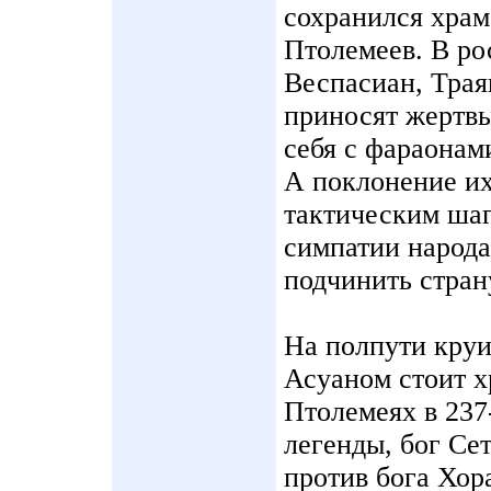
сохранился храм
Птолемеев. В ро
Веспасиан, Трая
приносят жертвы
себя с фараонам
А поклонение их
тактическим шаг
симпатии народа
подчинить стран
На полпути круи
Асуаном стоит х
Птолемеях в 237-
легенды, бог Се
против бога Хор