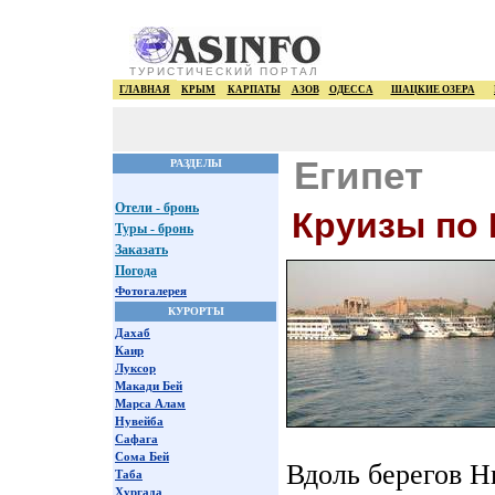
ТУРИСТИЧЕСКИЙ ПОРТАЛ
ГЛАВНАЯ
КРЫМ
КАРПАТЫ
АЗОВ
ОДЕССА
ШАЦКИЕ ОЗЕРА
Египет
РАЗДЕЛЫ
Отели - бронь
Круизы по
Туры - бронь
Заказать
Погода
Фотогалерея
КУРОРТЫ
Дахаб
Каир
Луксор
Макади Бей
Марса Алам
Нувейба
Сафага
Сома Бей
Вдоль берегов Н
Таба
Хургада