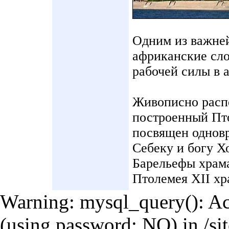
Одним из важне
африканские сло
рабочей силы в 
Живописно расп
построенный Пт
посвящен однов
Себеку и богу Х
Барельефы храма
Птолемея XII х
Warning: mysql_query(): Acc
(using password: NO) in /si