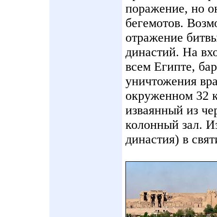
поражение, но о
бегемотов. Возм
отражение битв
династий. На вх
всем Египте, ба
уничтожения вра
окруженном 32 к
изваянный из чер
колонный зал. И
династия) в свя