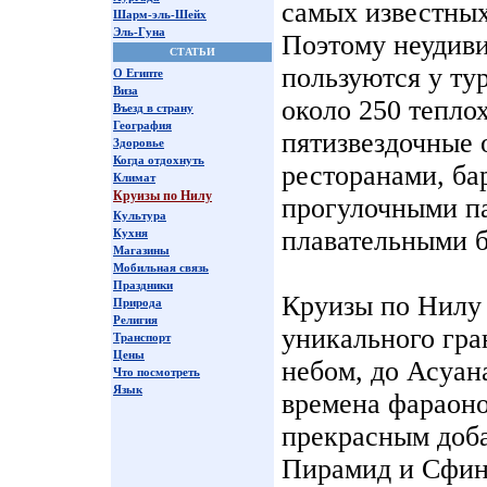
самых известных
Шарм-эль-Шейх
Эль-Гуна
Поэтому неудиви
СТАТЬИ
пользуются у ту
О Египте
Виза
около 250 теплох
Въезд в страну
География
пятизвездочные 
Здоровье
Когда отдохнуть
ресторанами, ба
Климат
Круизы по Нилу
прогулочными п
Культура
плавательными 
Кухня
Магазины
Мобильная связь
Праздники
Круизы по Нилу 
Природа
Религия
уникального гра
Транспорт
Цены
небом, до Асуан
Что посмотреть
Язык
времена фараоно
прекрасным доб
Пирамид и Сфинк