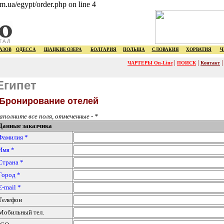
om.ua/egypt/order.php on line 4
ТАЛ
АЗОВ
ОДЕССА
ШАЦКИЕ ОЗЕРА
БОЛГАРИЯ
ПОЛЬША
СЛОВАКИЯ
ХОРВАТИЯ
Ч
|
|
ЧАРТЕРЫ On-Line
ПОИСК
Контакт
Египет
Бронирование отелей
аполните все поля, отмеченные - *
Данные заказчика
Фамилия *
Имя *
Страна *
Город *
E-mail *
Телефон
Мобильный тел.