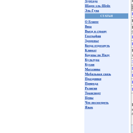
Хургада
Шарм-эль-Шейх
Эль-Гуна
СТАТЬИ
О Египте
Виза
Въезд в страну
География
Здоровье
Когда отдохнуть
Климат
Круизы по Нилу
Культура
Кухня
Магазины
Мобильная связь
Праздники
Природа
Религия
Транспорт
Цены
Что посмотреть
Язык