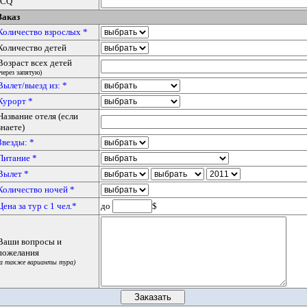
ICQ
Заказ
Количество взрослых *
Количество детей
Возраст всех детей
(через запятую)
Вылет/выезд из: *
Курорт *
Название отеля (если
знаете)
Звезды: *
Питание *
Вылет *
Количество ночей *
Цена за тур с 1 чел.*
до
$
Ваши вопросы и
пожелания
(а также варианты тура)