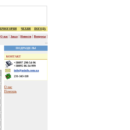
ЕРНОГОРИЯ
ЧЕХИЯ
ПОГОДА
|
|
|
|
|
О нас
Заказ
Новости
Вопросы
...
ПОДРАЗДЕЛЫ
КОНТАКТ
+38097 298-54-96
+38095 86-34-999
info@asinfo.com.ua
231-343-118
О нас
Помощь