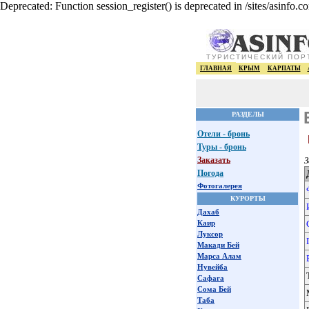
Deprecated: Function session_register() is deprecated in /sites/asinfo.c
ТУРИСТИЧЕСКИЙ ПОР
ГЛАВНАЯ
КРЫМ
КАРПАТЫ
РАЗДЕЛЫ
Отели - бронь
Туры - бронь
Заказать
З
Погода
Фотогалерея
КУРОРТЫ
Дахаб
Каир
Луксор
Макади Бей
Марса Алам
Нувейба
Сафага
Сома Бей
Таба