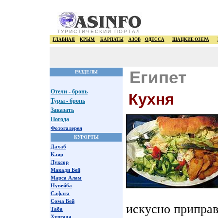
ТУРИСТИЧЕСКИЙ ПОРТАЛ
ГЛАВНАЯ
КРЫМ
КАРПАТЫ
АЗОВ
ОДЕССА
ШАЦКИЕ ОЗЕРА
Египет
РАЗДЕЛЫ
Отели - бронь
Кухня
Туры - бронь
Заказать
Погода
Фотогалерея
КУРОРТЫ
Дахаб
Каир
Луксор
Макади Бей
Марса Алам
Нувейба
Сафага
Сома Бей
искусно приправ
Таба
Хургада