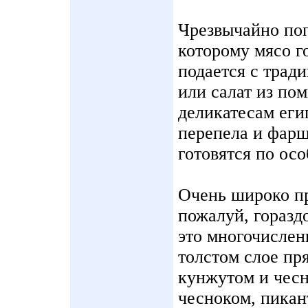
Чрезвычайно поп
которому мясо го
подается с трад
или салат из по
деликатесам еги
перепела и фарш
готовятся по ос
Очень широко пр
пожалуй, горазд
это многочислен
толстом слое пр
кунжутом и чес
чесноком, пикан