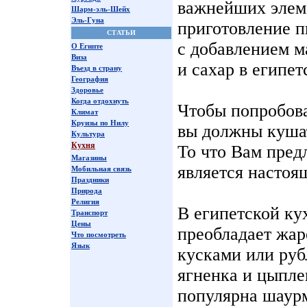
важнейших элеме
Шарм-эль-Шейх
Эль-Гуна
приготовление п
СТАТЬИ
с добавлением м
О Египте
Виза
и сахар в египе
Въезд в страну
География
Здоровье
Когда отдохнуть
Чтобы попробов
Климат
Круизы по Нилу
вы должны кушат
Культура
Кухня
То что Вам пред
Магазины
является настоя
Мобильная связь
Праздники
Природа
Религия
В египетской ку
Транспорт
Цены
преобладает жар
Что посмотреть
Язык
кусками или руб
ягненка и цыпле
популярна шаур