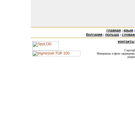
главная
крым
|
болгария
польша
словак
|
|
контакты
Copyrig
Материалы и фото защищены а
разре