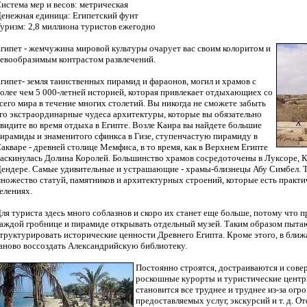
истема мер и весов: метрическая
енежная единица: Египетский фунт
уризм: 2,8 миллиона туристов ежегодно
гипет - жемчужина мировой культуры очарует вас своим колоритом и
евообразимым контрастом развлечений.
гипет- земля таинственных пирамид и фараонов, могил и храмов с
олее чем 5 000-летней историей, которая привлекает отдыхающиех со
сего мира в течение многих столетий. Вы никогда не сможете забыть
го экстраординарные чудеса архитектуры, которые вы обязательно
видите во время отдыха в Египте. Возле Каира вы найдете большие
ирамиды и знаменитого сфинкса в Гизе, ступенчастую пирамиду в
акваре - древней столице Мемфиса, в то время, как в Верхнем Египте
аскинулась Долина Королей. Большинство храмов сосредоточены в Луксоре, Ка
ендере. Самые удивительные и устрашающие - храмы-близнецы Абу Симбел. Т
ножество статуй, памятников и архитектурных строений, которые есть практи
елениях.
ля туриста здесь много соблазнов и скоро их станет еще больше, потому что 
аждой гробнице и пирамиде открывать отдельный музей. Таким образом пыта
труктурировать исторические ценности Древнего Египта. Кроме этого, в бли
аново воссоздать Александрийскую библиотеку.
Постоянно строятся, достраиваются и сов
роскошные курорты и туристические центр
становится все труднее и труднее из-за ог
предоставляемых услуг, экскурсий и т. д. О