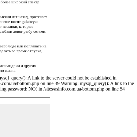
е более широкий спектр
 тысячи лет назад, протекает
 еще носят galabeyas -
т косынки, которые
 рыбаки ловят рыбу сетями.
 верблюде или поплавать на
делать во время отпуска,
Александрии и других
сю жизнь.
ql_query(): A link to the server could not be established in
fo.com.ua/bottom.php on line 39 Warning: mysql_query(): A link to the
using password: NO) in /sites/asinfo.com.ua/bottom.php on line 54