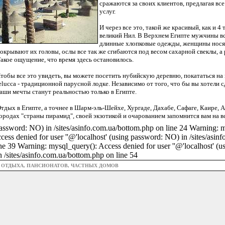
сражаются за своих клиентов, предлагая вс
услуг.
И через все это, такой же красивый, как и 4
великий Нил. В Верхнем Египте мужчины все
длинные хлопковые одежды, женщины нося
окрывают их головы, ослы все так же сгибаются под весом сахарной свеклы, а
акое ощущение, что время здесь остановилось.
тобы все это увидеть, вы можете посетить нубийскую деревню, покататься на
elucca - традиционной парусной лодке. Независимо от того, что бы вы хотели с
аши мечты станут реальностью только в Египте.
тдых в Египте, а точнее в Шарм-эль-Шейхе, Хургаде, Дахабе, Сафаге, Каире, 
ородах "страны пирамид", своей экзотикой и очарованием запомнится вам на в
assword: NO) in /sites/asinfo.com.ua/bottom.php on line 24 Warning: mys
ess denied for user ''@'localhost' (using password: NO) in /sites/asin
line 39 Warning: mysql_query(): Access denied for user ''@'localhost' (
n /sites/asinfo.com.ua/bottom.php on line 54
З ОТДЫХА, ПАНСИОНАТОВ, ЧАСТНЫХ ДОМОВ