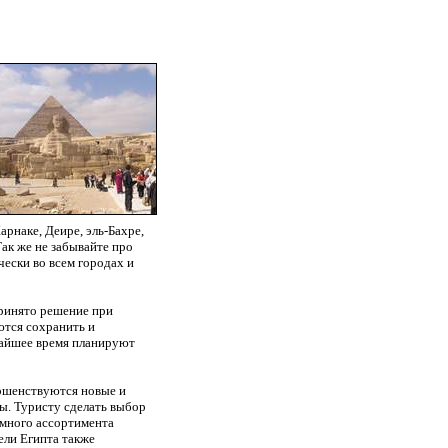
рнаке, Деире, эль-Бахре,
ак же не забывайте про
чески во всем городах и
принято решение при
ются сохранить и
жайшее время планируют
ершенствуются новые и
ы. Туристу сделать выбор
ромного ассортимента
тели Египта также