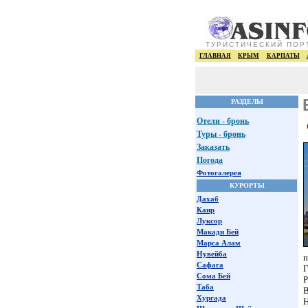
ТУРИСТИЧЕСКИЙ ПОР
ГЛАВНАЯ
КРЫМ
КАРПАТЫ
РАЗДЕЛЫ
Отели - бронь
Туры - бронь
Заказать
Погода
Фотогалерея
КУРОРТЫ
Дахаб
Каир
Луксор
Макади Бей
Марса Алам
Нувейба
п
Сафага
Г
Сома Бей
Р
Таба
В
Хургада
Н