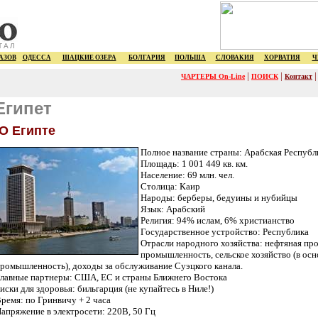
ТАЛ
АЗОВ
ОДЕССА
ШАЦКИЕ ОЗЕРА
БОЛГАРИЯ
ПОЛЬША
СЛОВАКИЯ
ХОРВАТИЯ
Ч
|
|
ЧАРТЕРЫ On-Line
ПОИСК
Контакт
Египет
О Египте
Полное название страны: Арабская Республ
Площадь: 1 001 449 кв. км.
Население: 69 млн. чел.
Столица: Каир
Народы: берберы, бедуины и нубийцы
Язык: Арабский
Религия: 94% ислам, 6% христианство
Государственное устройство: Республика
Отрасли народного хозяйcтва: нефтяная пр
промышленность, сельское хозяйство (в о
ромышленность), доходы за обслуживание Суэцкого канала.
лавные партнеры: США, ЕС и страны Ближнего Востока
иски для здоровья: бильгарция (не купайтесь в Ниле!)
ремя: по Гринвичу + 2 часа
апряжение в электросети: 220В, 50 Гц