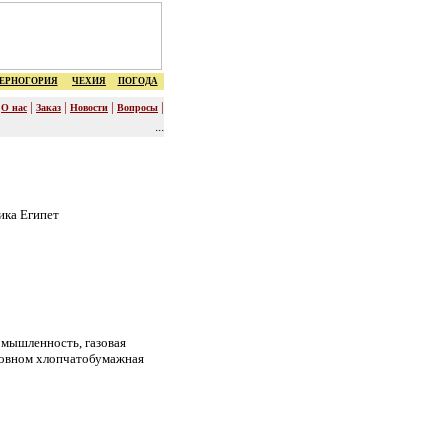
ЕРНОГОРИЯ
ЧЕХИЯ
ПОГОДА
|
|
|
|
|
О нас
Заказ
Новости
Вопросы
...
ика Египет
омышленность, газовая
сновном хлопчатобумажная