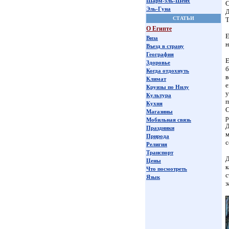
Шарм-эль-Шейх
С
Эль-Гуна
Д
СТАТЬИ
Т
О Египте
Е
Виза
н
Въезд в страну
География
Е
Здоровье
б
Когда отдохнуть
в
Климат
е
Круизы по Нилу
у
Культура
п
Кухня
С
Магазины
р
Мобильная связь
Д
Праздники
м
Природа
с
Религия
Транспорт
Д
Цены
к
Что посмотреть
с
Язык
з