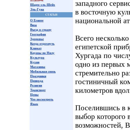
западного серви
Шарм-эль-Шейх
Эль-Гуна
в восточную кул
СТАТЬИ
национальной а
О Египте
Виза
Въезд в страну
География
Всего несколько
Здоровье
Когда отдохнуть
египетской приб
Климат
Круизы по Нилу
Хургада по числ
Культура
одно из первых 
Кухня
Магазины
стремительно раз
Мобильная связь
Праздники
гостиничный ком
Природа
Религия
километров вдол
Транспорт
Цены
Что посмотреть
Язык
Поселившись в к
выбор которого 
возможностей, В