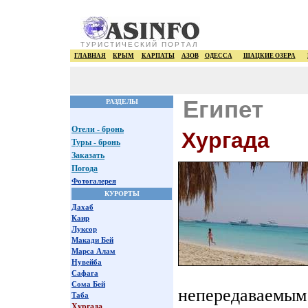
ТУРИСТИЧЕСКИЙ ПОРТАЛ
ГЛАВНАЯ
КРЫМ
КАРПАТЫ
АЗОВ
ОДЕССА
ШАЦКИЕ ОЗЕРА
Египет
РАЗДЕЛЫ
Отели - бронь
Хургада
Туры - бронь
Заказать
Погода
Фотогалерея
КУРОРТЫ
Дахаб
Каир
Луксор
Макади Бей
Марса Алам
Нувейба
Сафага
Сома Бей
непередаваемым 
Таба
Хургада