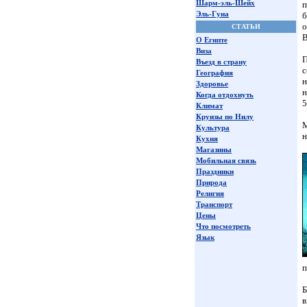
Шарм-эль-Шейх
п
Эль-Гуна
б
о
СТАТЬИ
В
О Египте
Виза
П
Въезд в страну
с
География
н
Здоровье
н
Когда отдохнуть
5
Климат
Круизы по Нилу
М
Культура
н
Кухня
Магазины
Мобильная связь
Праздники
Природа
Религия
Транспорт
Цены
Что посмотреть
Язык
п
Б
в