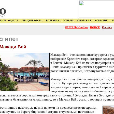
ТАЛ
АЗОВ
ОДЕССА
ШАЦКИЕ ОЗЕРА
БОЛГАРИЯ
ПОЛЬША
СЛОВАКИЯ
ХОРВАТИЯ
Ч
|
|
ЧАРТЕРЫ On-Line
ПОИСК
Контакт
Египет
Макади Бей
Макади Бей - это живописные курорты в уе
побережье Красного моря, которые сдела
в Египте. Макади Бей не менее популярны, 
Шейх. Макади Бей привлекает туристов чи
роскошными пляжами, нетронутостью подв
Макади Бей - это просто находка для тех, 
Египте. Курорт рекомендуются отдыхающи
водные виды спорта, качественный сервис,
подальше от шума и сутолоки большого кур
асполагается в сорока километрах к югу от шумной Хургады. Если в Хургаде 
слышать буквально на каждом шагу, то в Макади Бей русскоговорящих турист
остиницы, а некоторые из них похожи на древнеегипетские храмы,
аскинулись на берегу бирюзовой лагуны с чудесными песчаными