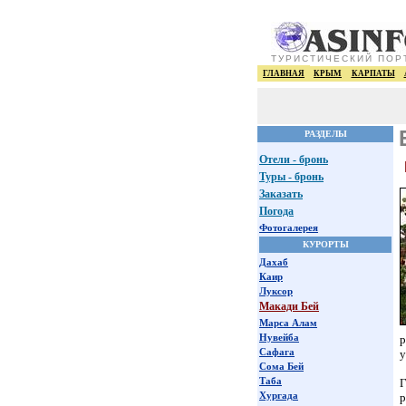
ТУРИСТИЧЕСКИЙ ПОР
ГЛАВНАЯ
КРЫМ
КАРПАТЫ
РАЗДЕЛЫ
Отели - бронь
Туры - бронь
Заказать
Погода
Фотогалерея
КУРОРТЫ
Дахаб
Каир
Луксор
Макади Бей
Марса Алам
Нувейба
р
Сафага
у
Сома Бей
Таба
Г
Хургада
р