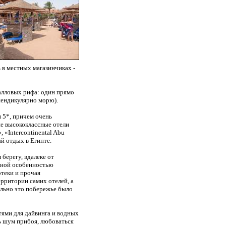
 в местных магазинчиках -
алловых рифа: один прямо
рпендикулярно морю).
 5*, причем очень
ие высококлассные отели
 «Intercontinental Abu
й отдых в Египте.
берегу, вдалеке от
ерной особенностью
отеки и прочая
рритории самих отелей, а
ально это побережье было
ями для дайвинга и водных
ь шум прибоя, любоваться