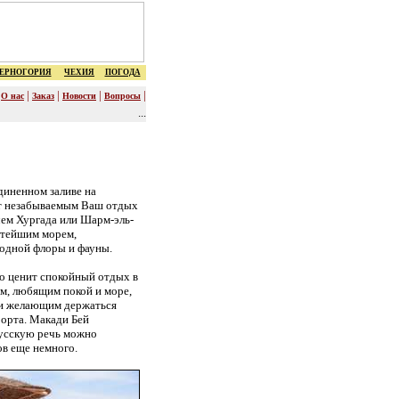
ЕРНОГОРИЯ
ЧЕХИЯ
ПОГОДА
|
|
|
|
|
О нас
Заказ
Новости
Вопросы
...
диненном заливе на
ют незабываемым Ваш отдых
чем Хургада или Шарм-эль-
стейшим морем,
одной флоры и фауны.
кто ценит спокойный отдых в
м, любящим покой и море,
 и желающим держаться
орта. Макади Бей
русскую речь можно
ов еще немного.