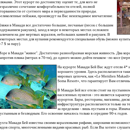
ляжами. Этот курорт по достоинству оценят те, для кого не
езразлично сочетание комфортабельности отелей, полной
торванности от суетного мира и первозданности природы.
еликолепные пейзажи, произведут на Вас неизгладимое впечатление.
ляжи в Макади все достаточно большие, песчаные (песок с большим
одержанием ракушек), заход в море в некоторых местах осложнен
аличием на дне мертвых кораллов, небольших камней и ракушек. В
екоторых местах для купания рекомендуется специальная обувь (можно купить
-7 $ за пару).
оре в Макади "живое". Достаточно разнообразная морская живность. Два кор
апротив пляжа (метрах в 70-ти), до одного можно дойти пешком - по косе (пе
На курорте Макади Бей Вас ждут отели 4* и
хорошего уровня. Здесь располагаются так
мировых цепочек, как «Le Meridien Makadi»,
Soma Resort», что гарантирует Вам отличны
В Макади Бей все отели стоят на пустынном 
населенных пунктов - это является характ
курортов. Бары, рестораны, магазины, диск
инфраструктура располагаются только на те
за пределами - лишь пустыня и горы. Изнач
устынным и безлюдным. Его освоение началось только в середине 90-х годов.
ухта Макади Бей известна своими коралловыми рифами, широкими возможност
идов спорта, многочисленными видами красивых рыб. Если Вы хотите слушат