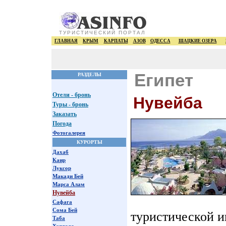
ТУРИСТИЧЕСКИЙ ПОРТАЛ
ГЛАВНАЯ
КРЫМ
КАРПАТЫ
АЗОВ
ОДЕССА
ШАЦКИЕ ОЗЕРА
Египет
РАЗДЕЛЫ
Отели - бронь
Нувейба
Туры - бронь
Заказать
Погода
Фотогалерея
КУРОРТЫ
Дахаб
Каир
Луксор
Макади Бей
Марса Алам
Нувейба
Сафага
Сома Бей
туристической и
Таба