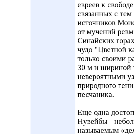
евреев к свобод
связанных с тем
источников Мои
от мучений ревм
Синайских горах
чудо "Цветной к
только своими р
30 м и шириной 
невероятными у
природного гени
песчаника.
Еще одна досто
Нувейбы - небол
называемым «де