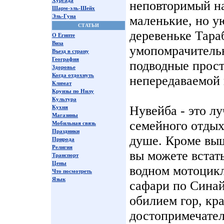
Хургада
неповторимый на
Шарм-эль-Шейх
Эль-Гуна
маленькие, но у
СТАТЬИ
деревеньке Тара
О Египте
Виза
умопомрачитель
Въезд в страну
География
подводные прос
Здоровье
Когда отдохнуть
непередаваемой 
Климат
Круизы по Нилу
Культура
Нувейба - это л
Кухня
Магазины
семейного отдыха
Мобильная связь
Праздники
душе. Кроме выш
Природа
Религия
вы можете встат
Транспорт
Цены
водном мотоцикл
Что посмотреть
Язык
сафари по Синай
обилием гор, кр
достопримечател