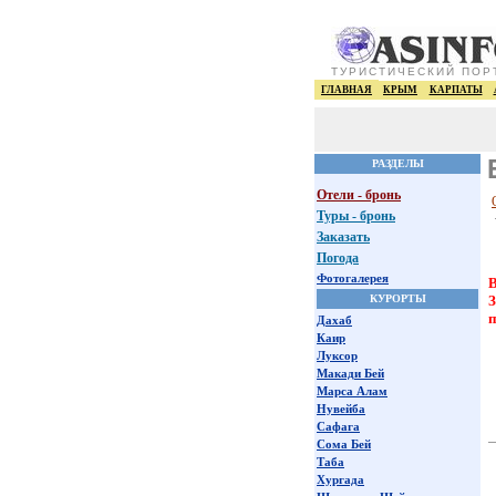
ТУРИСТИЧЕСКИЙ ПОР
ГЛАВНАЯ
КРЫМ
КАРПАТЫ
РАЗДЕЛЫ
Отели - бронь
Туры - бронь
Заказать
Погода
Фотогалерея
В
КУРОРТЫ
З
п
Дахаб
Каир
Луксор
Макади Бей
Марса Алам
Нувейба
Сафага
Сома Бей
Таба
Хургада