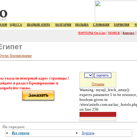
ТАЛ
АЗОВ
ОДЕССА
ШАЦКИЕ ОЗЕРА
БОЛГАРИЯ
ПОЛЬША
СЛОВАКИЯ
ХОРВАТИЯ
Ч
|
|
ЧАРТЕРЫ On-Line
ПОИСК
Контакт
Египет
Отели. Бронирование
ы указали неверный адрес страницы !
айдите в раздел Бронирование и
Отзывы
опробуйте снова.
Warning: mysql_fetch_array()
expects parameter 1 to be resource,
boolean given in
/sites/asinfo.com.ua/inc_hotels.ph
on line 256
По городам:
Все города
Хургада