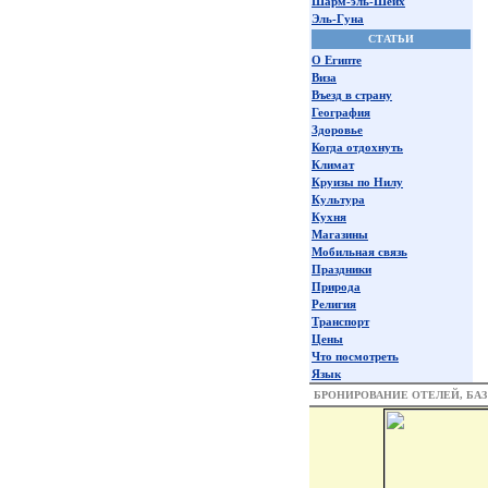
Шарм-эль-Шейх
Эль-Гуна
СТАТЬИ
О Египте
Виза
Въезд в страну
География
Здоровье
Когда отдохнуть
Климат
Круизы по Нилу
Культура
Кухня
Магазины
Мобильная связь
Праздники
Природа
Религия
Транспорт
Цены
Что посмотреть
Язык
БРОНИРОВАНИЕ ОТЕЛЕЙ, БА