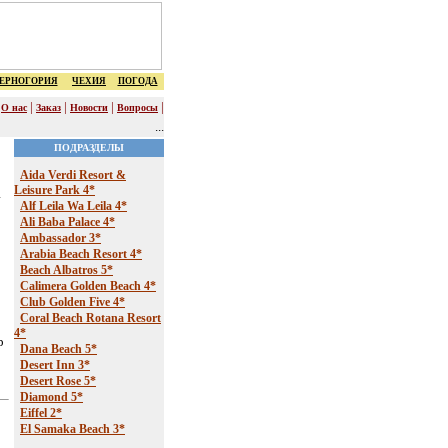
ЕРНОГОРИЯ
ЧЕХИЯ
ПОГОДА
|
|
|
|
|
О нас
Заказ
Новости
Вопросы
...
ПОДРАЗДЕЛЫ
Aida Verdi Resort &
Leisure Park 4*
Alf Leila Wa Leila 4*
Ali Baba Palace 4*
Ambassador 3*
Arabia Beach Resort 4*
Beach Albatros 5*
Calimera Golden Beach 4*
Club Golden Five 4*
Coral Beach Rotana Resort
4*
p
Dana Beach 5*
Desert Inn 3*
Desert Rose 5*
Diamond 5*
Eiffel 2*
El Samaka Beach 3*